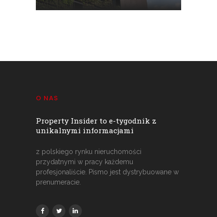
O NAS
Property Insider to e-tygodnik z
unikalnymi informacjami
z polskiego rynku nieruchomości
przydatnymi w pracy każdemu
profesjonaliście. Pismo jest dystrybuowane w
prenumeracie.