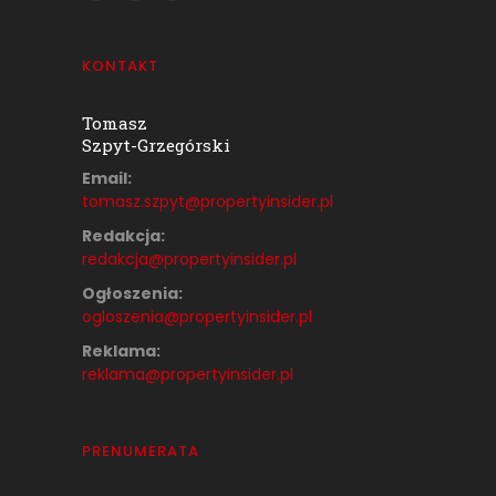
KONTAKT
Tomasz
Szpyt-Grzegórski
Email:
tomasz.szpyt@propertyinsider.
pl
Redakcja:
redakcja@propertyinsider.pl
Ogłoszenia:
ogloszenia@propertyinsider.pl
Reklama:
reklama@propertyinsider.pl
PRENUMERATA