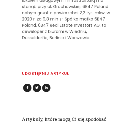
lokalem usługowym i infrastrukturą ma
stanąć przy ul. Grochowskiej. 6B47 Poland
nabyła grunt o powierzchni 2,2 tys. mkw. w
2020 r. za 9,8 mln zł. Spółka matka 6B47
Poland, 6B47 Real Estate Investors AG, to
deweloper z biurami w Wiedniu,
Düsseldorfie, Berlinie i Warszawie.
UDOSTĘPNIJ ARTYKUŁ
Artykuły, które mogą Ci się spodobać