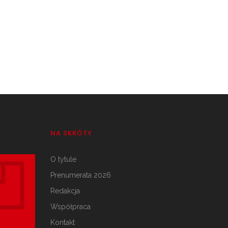
NA SKRÓTY
O tytule
Prenumerata 2026
Redakcja
Współpraca
Kontakt