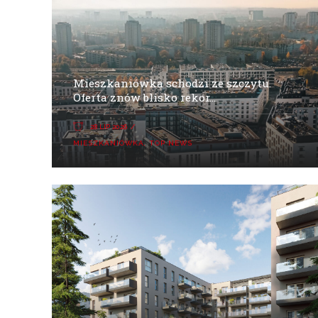
Mieszkaniówka schodzi ze szczytu.
Oferta znów blisko rekor...
28 LIP 2026
MIESZKANIÓWKA
,
TOP NEWS