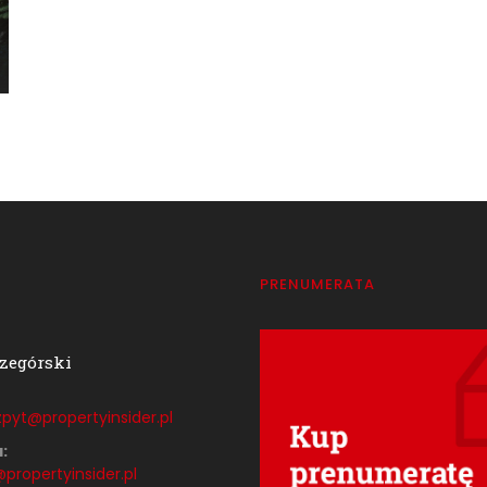
T
PRENUMERATA
zegórski
pyt@propertyinsider.
pl
:
propertyinsider.pl