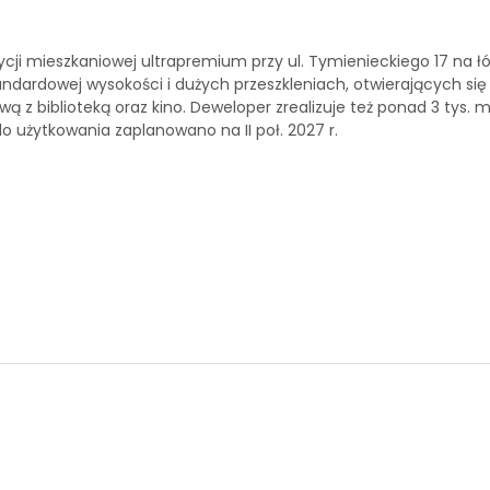
ycji mieszkaniowej ultrapremium przy ul. Tymienieckiego 17 na ł
rdowej wysokości i dużych przeszkleniach, otwierających się na
ową z biblioteką oraz kino. Deweloper zrealizuje też ponad 3 tys
 użytkowania zaplanowano na II poł. 2027 r.