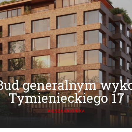
Bud generalnym wyk
Tymienieckiego 17
MIESZKANIÓWKA