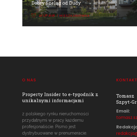
Dobry Szeląg od Dudy
22 LIP 2026
MIESZKANIÓWKA
O NAS
KONTAK
Property Insider to e-tygodnik z
Tomasz
unikalnymi informacjami
Szpyt-Gr
Email:
z polskiego rynku nieruchomości
tomasz.sz
przydatnymi w pracy każdemu
Redakcja
profesjonaliście. Pismo jest
redakcja@
dystrybuowane w prenumeracie.