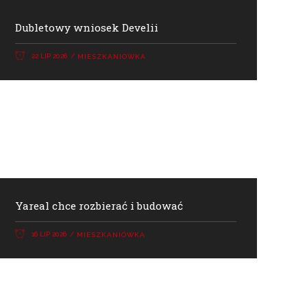
Dubletowy wniosek Develii
22 LIP 2026
MIESZKANIÓWKA
Yareal chce rozbierać i budować
16 LIP 2026
MIESZKANIÓWKA