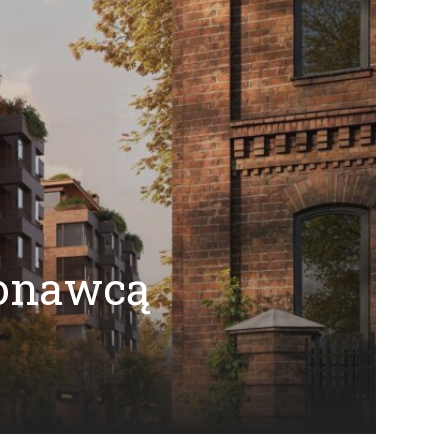
onawcą