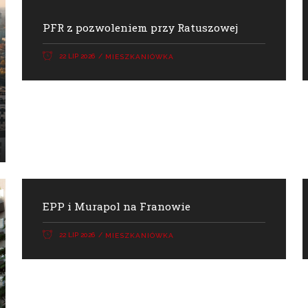
PFR z pozwoleniem przy Ratuszowej
22 LIP 2026
MIESZKANIÓWKA
EPP i Murapol na Franowie
22 LIP 2026
MIESZKANIÓWKA