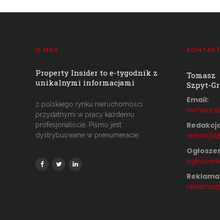
O NAS
KONTAK
Property Insider to e-tygodnik z
Tomasz
unikalnymi informacjami
Szpyt-Gr
Email:
z polskiego rynku nieruchomości
tomasz.sz
przydatnymi w pracy każdemu
Redakcja
profesjonaliście. Pismo jest
redakcja@
dystrybuowane w prenumeracie.
Ogłoszen
ogloszeni
Reklama
reklama@p