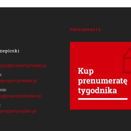
T
PRENUMERATA
zegórski
pyt@propertyinsider.
pl
:
propertyinsider.pl
ia:
a@propertyinsider.pl
:
ropertyinsider.pl