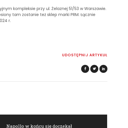
nym kompleksie przy ul. Żelaznej 51/53 w Warszawie.
siony tam zostanie też sklep marki PRM. Łącznie
024 r.
UDOSTĘPNIJ ARTYKUŁ
Napollo w końcu się doczekał