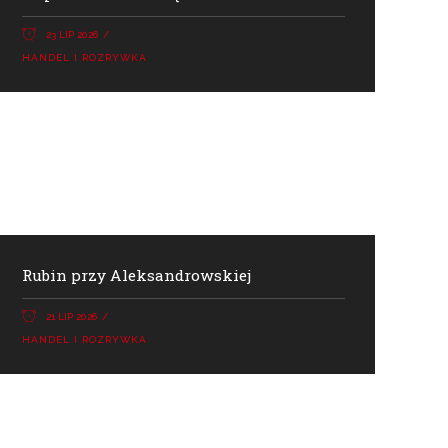
23 LIP 2026
HANDEL I ROZRYWKA
Rubin przy Aleksandrowskiej
21 LIP 2026
HANDEL I ROZRYWKA