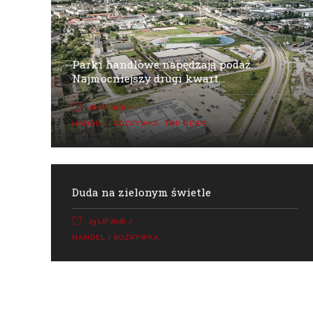
Parki handlowe napędzają podaż.
Najmocniejszy drugi kwart...
28 LIP 2026
HANDEL I ROZRYWKA
,
TOP NEWS
Duda na zielonym świetle
23 LIP 2026
HANDEL I ROZRYWKA