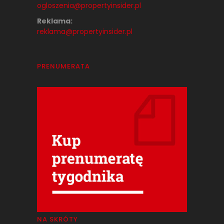
ogloszenia@propertyinsider.pl
Reklama:
reklama@propertyinsider.pl
PRENUMERATA
NA SKRÓTY