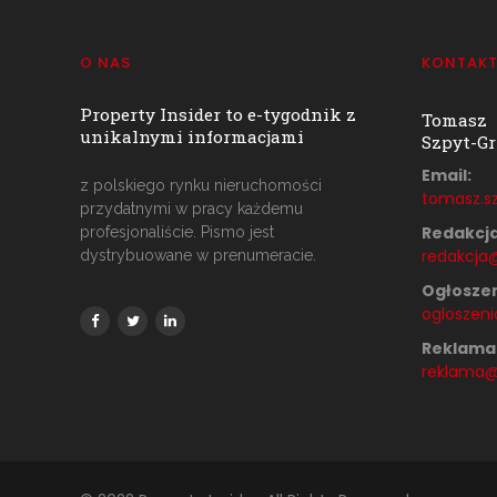
O NAS
KONTAK
Property Insider to e-tygodnik z
Tomasz
unikalnymi informacjami
Szpyt-Gr
Email:
z polskiego rynku nieruchomości
tomasz.sz
przydatnymi w pracy każdemu
Redakcja
profesjonaliście. Pismo jest
redakcja@
dystrybuowane w prenumeracie.
Ogłoszen
ogloszeni
Reklama
reklama@p