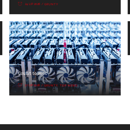
24 LIP 2026
GRUNTY
Grunt to moc
17 LIP 2026
GRUNTY
,
TOP NEWS