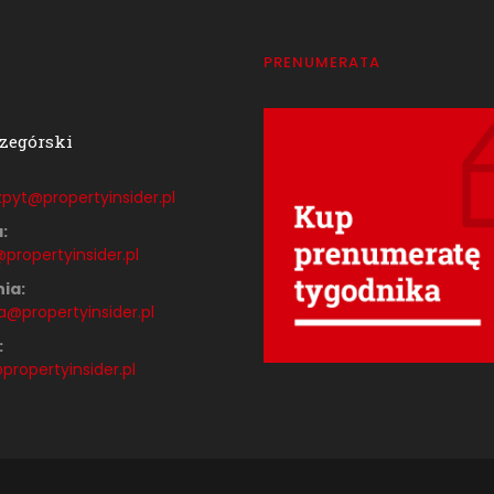
T
PRENUMERATA
zegórski
pyt@propertyinsider.
pl
:
propertyinsider.pl
ia:
a@propertyinsider.pl
:
ropertyinsider.pl