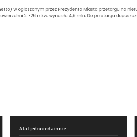
zł netto) w ogłoszonym przez Prezydenta Miasta przetargu na nie
 powierzchni 2 726 mkw. wynosiła 4,9 mln. Do przetargu dopusz
Atal jednorodzinnie