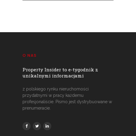
O NAS
Property Insider to e-tygodnik z
unikalnymi informacjami
z polskiego rynku nieruchomości
przydatnymi w pracy każdemu
profesjonaliście. Pismo jest dystrybuowane w
prenumeracie.