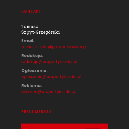
KONTAKT
Tomasz
Szpyt-Grzegórski
Email:
tomasz.szpyt@propertyinsider.
pl
Redakcja:
redakcja@propertyinsider.pl
Ogłoszenia:
ogloszenia@propertyinsider.pl
Reklama:
reklama@propertyinsider.pl
PRENUMERATA