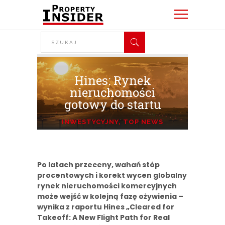
Hines: Rynek
nieruchomości
gotowy do startu
INWESTYCYJNY
,
TOP NEWS
Po latach przeceny, wahań stóp
procentowych i korekt wycen globalny
rynek nieruchomości komercyjnych
może wejść w kolejną fazę ożywienia –
wynika z raportu Hines „Cleared for
Takeoff: A New Flight Path for Real