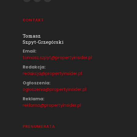
KONTAKT
Tomasz
Szpyt-Grzegórski
Email:
tomasz.szpyt@propertyinsider.
pl
Redakcja:
redakcja@propertyinsider.pl
Ogłoszenia:
ogloszenia@propertyinsider.pl
Reklama:
reklama@propertyinsider.pl
PRENUMERATA