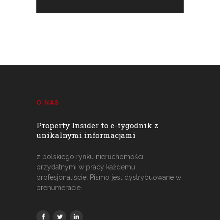
O NAS
Property Insider to e-tygodnik z
unikalnymi informacjami
z polskiego rynku nieruchomości
przydatnymi w pracy każdemu
profesjonaliście. Pismo jest dystrybuowane w
prenumeracie.