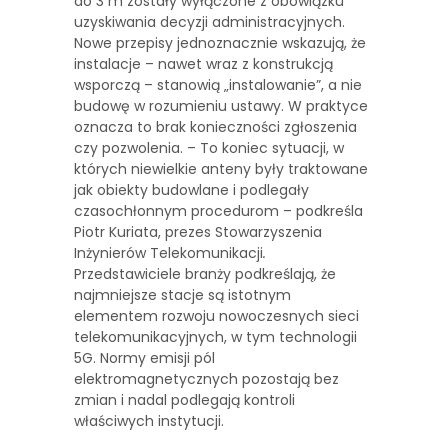
do 3 m zostały wyłączone z obowiązku
uzyskiwania decyzji administracyjnych.
Nowe przepisy jednoznacznie wskazują, że
instalacje – nawet wraz z konstrukcją
wsporczą – stanowią „instalowanie”, a nie
budowę w rozumieniu ustawy. W praktyce
oznacza to brak konieczności zgłoszenia
czy pozwolenia. – To koniec sytuacji, w
których niewielkie anteny były traktowane
jak obiekty budowlane i podlegały
czasochłonnym procedurom – podkreśla
Piotr Kuriata, prezes Stowarzyszenia
Inżynierów Telekomunikacji
.
Przedstawiciele branży podkreślają, że
najmniejsze stacje są istotnym
elementem rozwoju nowoczesnych sieci
telekomunikacyjnych, w tym technologii
5G. Normy emisji pól
elektromagnetycznych pozostają bez
zmian i nadal podlegają kontroli
właściwych instytucji.