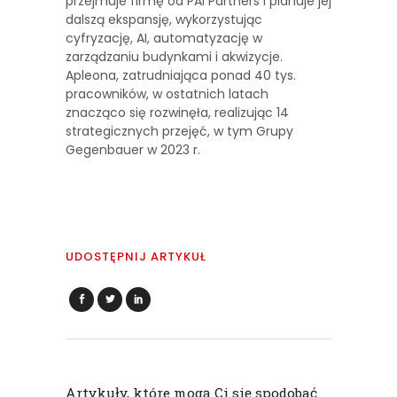
przejmuje firmę od PAI Partners i planuje jej
dalszą ekspansję, wykorzystując
cyfryzację, AI, automatyzację w
zarządzaniu budynkami i akwizycje.
Apleona, zatrudniająca ponad 40 tys.
pracowników, w ostatnich latach
znacząco się rozwinęła, realizując 14
strategicznych przejęć, w tym Grupy
Gegenbauer w 2023 r.
UDOSTĘPNIJ ARTYKUŁ
Artykuły, które mogą Ci się spodobać