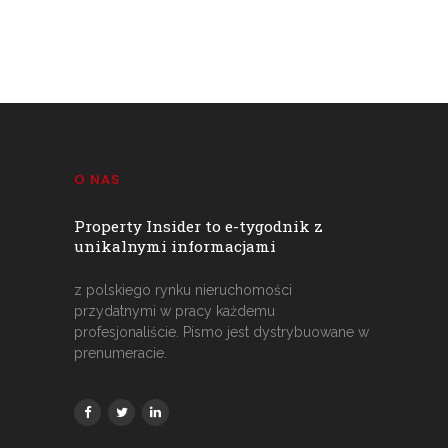
O NAS
Property Insider to e-tygodnik z
unikalnymi informacjami
z polskiego rynku nieruchomości
przydatnymi w pracy każdemu
profesjonaliście. Pismo jest dystrybuowane w
prenumeracie.