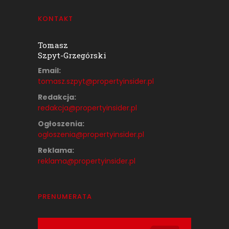
KONTAKT
Tomasz
Szpyt-Grzegórski
Email:
tomasz.szpyt@propertyinsider.
pl
Redakcja:
redakcja@propertyinsider.pl
Ogłoszenia:
ogloszenia@propertyinsider.pl
Reklama:
reklama@propertyinsider.pl
PRENUMERATA