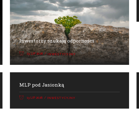
Inwestorzy szukają odporności
23 LIP 2026
INWESTYCYJNY
MLP pod Jasionką
13 LIP 2026
INWESTYCYJNY