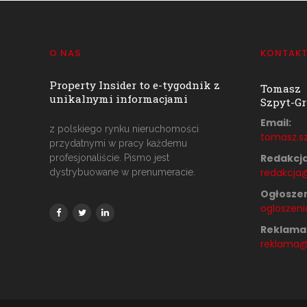
O NAS
KONTAK
Property Insider to e-tygodnik z
Tomasz
unikalnymi informacjami
Szpyt-Gr
Email:
z polskiego rynku nieruchomości
tomasz.sz
przydatnymi w pracy każdemu
Redakcja
profesjonaliście. Pismo jest
redakcja@
dystrybuowane w prenumeracie.
Ogłoszen
ogloszeni
Reklama
reklama@p