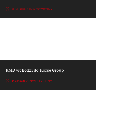
20 LIP 2026
INWESTYCYJNY
RMB wchodzi do Horse Group
13 LIP 2026
INWESTYCYJNY