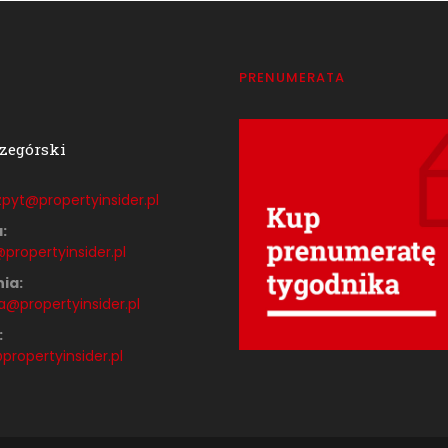
T
PRENUMERATA
zegórski
pyt@propertyinsider.
pl
:
propertyinsider.pl
ia:
a@propertyinsider.pl
:
ropertyinsider.pl