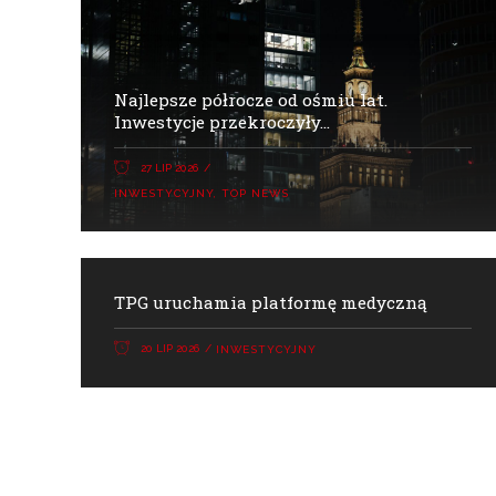
Najlepsze półrocze od ośmiu lat.
Inwestycje przekroczyły...
27 LIP 2026
INWESTYCYJNY
,
TOP NEWS
TPG uruchamia platformę medyczną
20 LIP 2026
INWESTYCYJNY