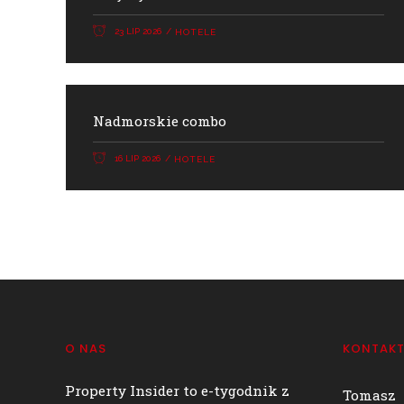
23 LIP 2026
HOTELE
Nadmorskie combo
16 LIP 2026
HOTELE
O NAS
KONTAK
Property Insider to e-tygodnik z
Tomasz