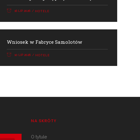
16 LIP 2026
HOTELE
Wniosek w Fabryce Samolotów
10 LIP 2026
HOTELE
NA SKRÓTY
O tytule