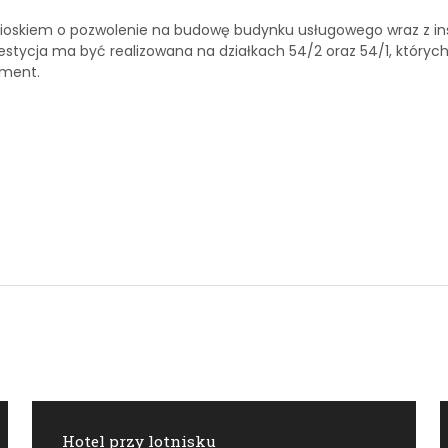
 wnioskiem o pozwolenie na budowę budynku usługowego wraz z ins
tycja ma być realizowana na działkach 54/2 oraz 54/1, których
tment.
Hotel przy lotnisku