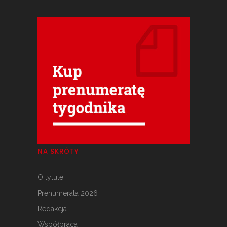
NA SKRÓTY
O tytule
Prenumerata 2026
Redakcja
Współpraca