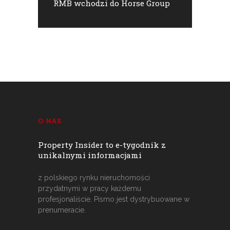
RMB wchodzi do Horse Group
O NAS
Property Insider to e-tygodnik z
unikalnymi informacjami
z polskiego rynku nieruchomości
przydatnymi w pracy każdemu
profesjonaliście. Pismo jest dystrybuowane w
prenumeracie.