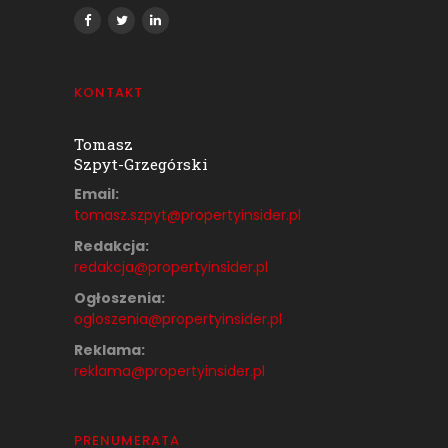
KONTAKT
Tomasz
Szpyt-Grzegórski
Email:
tomasz.szpyt@propertyinsider.
pl
Redakcja:
redakcja@propertyinsider.pl
Ogłoszenia:
ogloszenia@propertyinsider.pl
Reklama:
reklama@propertyinsider.pl
PRENUMERATA