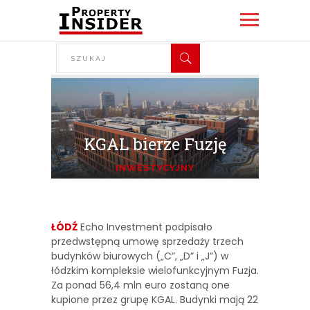
KGAL bierze Fuzję
INWESTYCYJNY
ŁÓDŹ
Echo Investment podpisało
przedwstępną umowę sprzedaży trzech
budynków biurowych („C”, „D” i „J”) w
łódzkim kompleksie wielofunkcyjnym Fuzja.
Za ponad 56,4 mln euro zostaną one
kupione przez grupę KGAL. Budynki mają 22