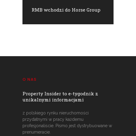
RMB wchodzi do Horse Group
O NAS
Property Insider to e-tygodnik z
unikalnymi informacjami
z polskiego rynku nieruchomości
przydatnymi w pracy każdemu
profesjonaliście. Pismo jest dystrybuowane w
prenumeracie.