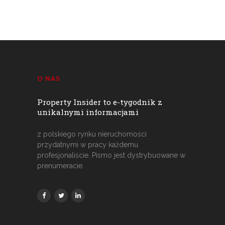
O NAS
Property Insider to e-tygodnik z
unikalnymi informacjami
z polskiego rynku nieruchomości
przydatnymi w pracy każdemu
profesjonaliście. Pismo jest dystrybuowane w
prenumeracie.