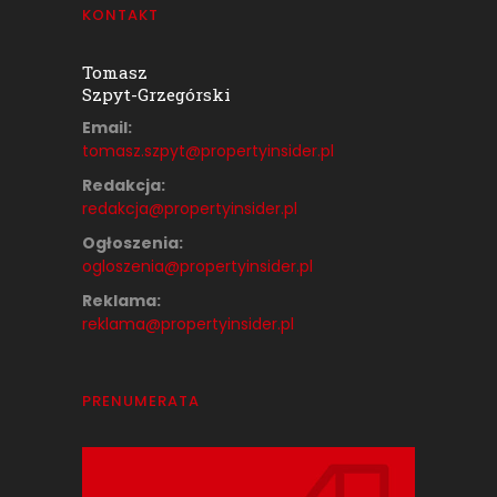
KONTAKT
Tomasz
Szpyt-Grzegórski
Email:
tomasz.szpyt@propertyinsider.
pl
Redakcja:
redakcja@propertyinsider.pl
Ogłoszenia:
ogloszenia@propertyinsider.pl
Reklama:
reklama@propertyinsider.pl
PRENUMERATA