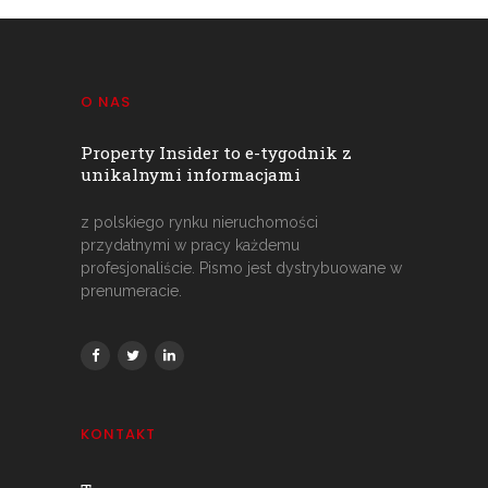
O NAS
Property Insider to e-tygodnik z
unikalnymi informacjami
z polskiego rynku nieruchomości
przydatnymi w pracy każdemu
profesjonaliście. Pismo jest dystrybuowane w
prenumeracie.
KONTAKT