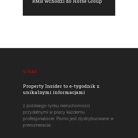
RMB wchodzi do Horse Group
O NAS
Property Insider to e-tygodnik z
unikalnymi informacjami
z polskiego rynku nieruchomości
przydatnymi w pracy każdemu
profesjonaliście. Pismo jest dystrybuowane w
prenumeracie.