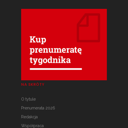
NA SKRÓTY
O tytule
Prenumerata 2026
Redakcja
Współpraca