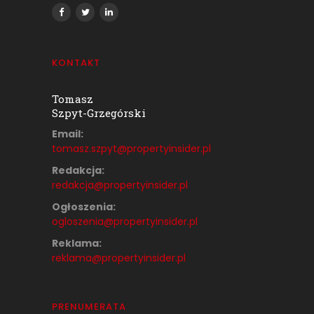
KONTAKT
Tomasz
Szpyt-Grzegórski
Email:
tomasz.szpyt@propertyinsider.
pl
Redakcja:
redakcja@propertyinsider.pl
Ogłoszenia:
ogloszenia@propertyinsider.pl
Reklama:
reklama@propertyinsider.pl
PRENUMERATA