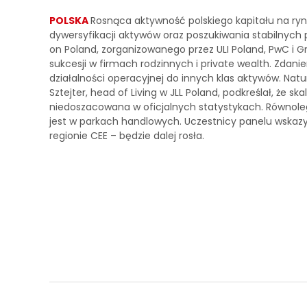
POLSKA
Rosnąca aktywność polskiego kapitału na ryn
dywersyfikacji aktywów oraz poszukiwania stabilnych
on Poland, zorganizowanego przez ULI Poland, PwC i G
sukcesji w firmach rodzinnych i private wealth. Zdan
działalności operacyjnej do innych klas aktywów. Nat
Sztejter, head of Living w JLL Poland, podkreślał, że
niedoszacowana w oficjalnych statystykach. Równolegl
jest w parkach handlowych. Uczestnicy panelu wskazywa
regionie CEE – będzie dalej rosła.