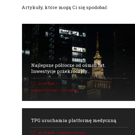
Artykuły, które mogą Ci się spodobać
Najlepsze półrocze od ośmiu lat.
Inwestycje przekroczyły...
27 LIP 2026
INWESTYCYJNY
,
TOP NEWS
TPG uruchamia platformę medyczną
20 LIP 2026
INWESTYCYJNY