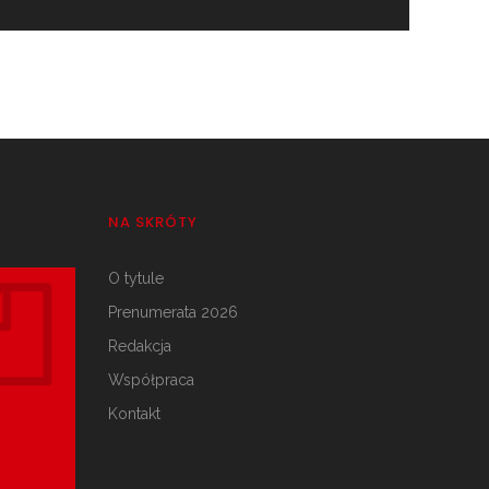
NA SKRÓTY
O tytule
Prenumerata 2026
Redakcja
Współpraca
Kontakt