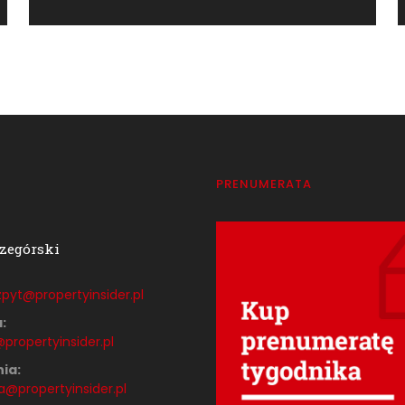
T
PRENUMERATA
zegórski
pyt@propertyinsider.
pl
:
propertyinsider.pl
ia:
a@propertyinsider.pl