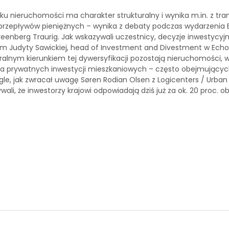
ku nieruchomości ma charakter strukturalny i wynika m.in. z tr
 przepływów pieniężnych – wynika z debaty podczas wydarzenia 
reenberg Traurig. Jak wskazywali uczestnicy, decyzje inwestycy
iem Judyty Sawickiej, head of Investment and Divestment w Echo
uralnym kierunkiem tej dywersyfikacji pozostają nieruchomości, 
 skala prywatnych inwestycji mieszkaniowych – często obejmujących
e, jak zwracał uwagę Søren Rodian Olsen z Logicenters / Urban 
li, że inwestorzy krajowi odpowiadają dziś już za ok. 20 proc. o