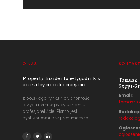
O NAS
KONTAK
Property Insider to e-tygodnik z
Tomasz
unikalnymi informacjami
Szpyt-Gr
Email:
z polskiego rynku nieruchomości
tomasz.sz
przydatnymi w pracy każdemu
Redakcja
profesjonaliście. Pismo jest
redakcja@
dystrybuowane w prenumeracie.
Ogłoszen
ogloszeni