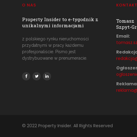
O NAS
KONTAK
Property Insider to e-tygodnik z
Tomasz
unikalnymi informacjami
Szpyt-Gr
Email:
z polskiego rynku nieruchomości
tomasz.sz
przydatnymi w pracy każdemu
Redakcja
profesjonaliście. Pismo jest
redakcja@
dystrybuowane w prenumeracie.
Ogłoszen
ogloszeni
Reklama
reklama@p
© 2022 Property Insider. All Rights Reserved