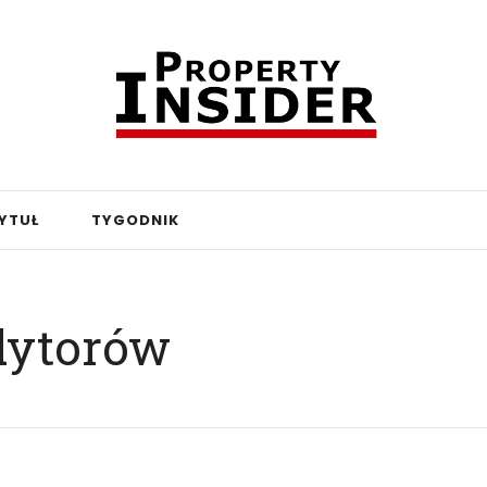
YTUŁ
TYGODNIK
edytorów