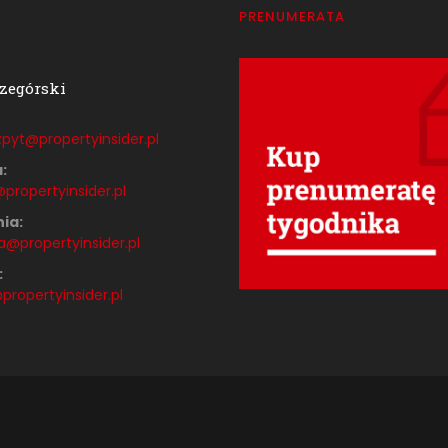
T
PRENUMERATA
zegórski
pyt@propertyinsider.
pl
:
propertyinsider.pl
ia:
a@propertyinsider.pl
:
ropertyinsider.pl