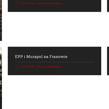
22 LIP 2026
MIESZKANIÓWKA
EPP i Murapol na Franowie
22 LIP 2026
MIESZKANIÓWKA