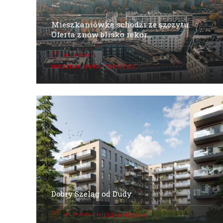
Mieszkaniówka schodzi ze szczytu.
Oferta znów blisko rekor...
28 LIP 2026
MIESZKANIÓWKA
,
TOP NEWS
Dobry Szeląg od Dudy
22 LIP 2026
MIESZKANIÓWKA