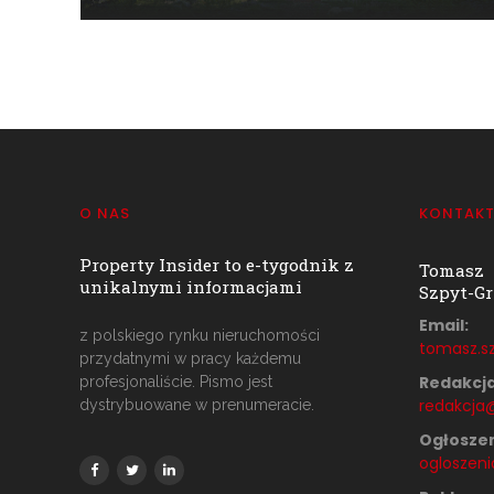
O NAS
KONTAK
Property Insider to e-tygodnik z
Tomasz
unikalnymi informacjami
Szpyt-Gr
Email:
z polskiego rynku nieruchomości
tomasz.sz
przydatnymi w pracy każdemu
Redakcja
profesjonaliście. Pismo jest
redakcja@
dystrybuowane w prenumeracie.
Ogłoszen
ogloszeni