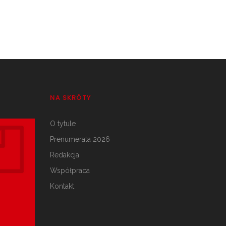
NA SKRÓTY
O tytule
Prenumerata 2026
Redakcja
Współpraca
Kontakt